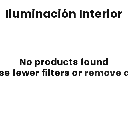
C
Iluminación Interior
o
l
l
No products found
e
se fewer filters or
remove a
c
t
i
o