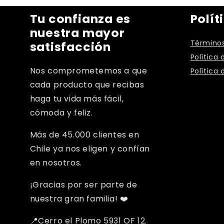
n
Tu confianza es
Polít
nuestra mayor
:
Términos
satisfacción
Política 
Nos comprometemos a que
Política 
cada producto que recibas
haga tu vida más fácil,
cómoda y feliz.
Más de 45.000 clientes en
Chile ya nos eligen y confían
en nosotros.
¡Gracias por ser parte de
nuestra gran familia! ❤️
📍Cerro el Plomo 5931 OF 12.