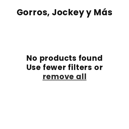
Skip to
C
content
Gorros, Jockey y Más
o
l
l
e
No products found
c
Use fewer filters or
t
remove all
i
o
n
: