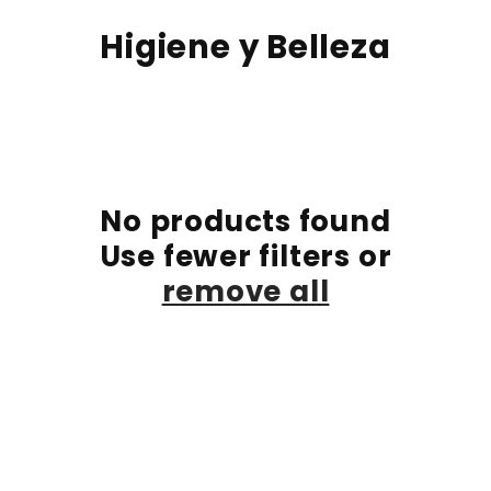
Skip to
C
content
Higiene y Belleza
o
l
l
e
No products found
c
Use fewer filters or
t
remove all
i
o
n
: