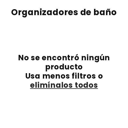
Ir
directamente
C
Organizadores de baño
al contenido
o
l
e
c
No se encontró ningún
c
producto
i
Usa menos filtros o
ó
elimínalos todos
n
: