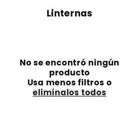
Ir
directamente
C
Linternas
al contenido
o
l
e
c
No se encontró ningún
c
producto
i
Usa menos filtros o
ó
elimínalos todos
n
: